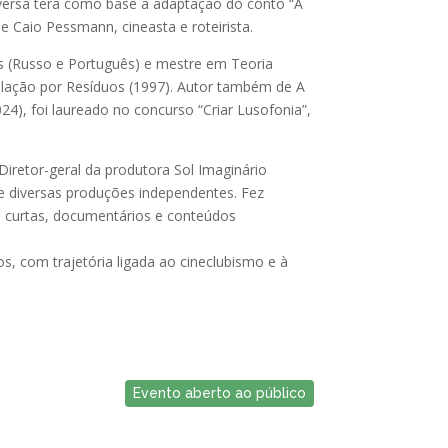
versa terá como base a adaptação do conto “A
e Caio Pessmann, cineasta e roteirista.
s (Russo e Português) e mestre em Teoria
velação por Resíduos (1997). Autor também de A
24), foi laureado no concurso “Criar Lusofonia”,
Diretor-geral da produtora Sol Imaginário
 e diversas produções independentes. Fez
u curtas, documentários e conteúdos
, com trajetória ligada ao cineclubismo e à
Evento aberto ao público