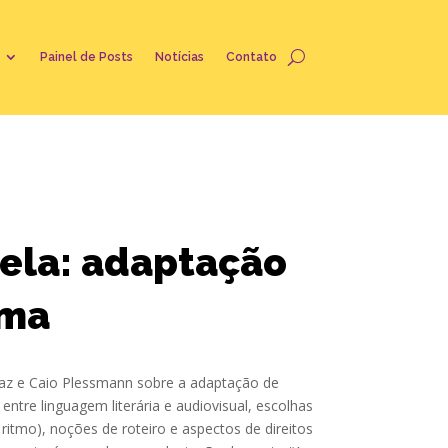
Painel de Posts
Notícias
Contato
tela: adaptação
ema
az e Caio Plessmann sobre a adaptação de
entre linguagem literária e audiovisual, escolhas
itmo), noções de roteiro e aspectos de direitos