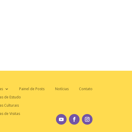
as
Painel de Posts
Notícias
Contato
as de Estudo
as Culturais
as de Visitas