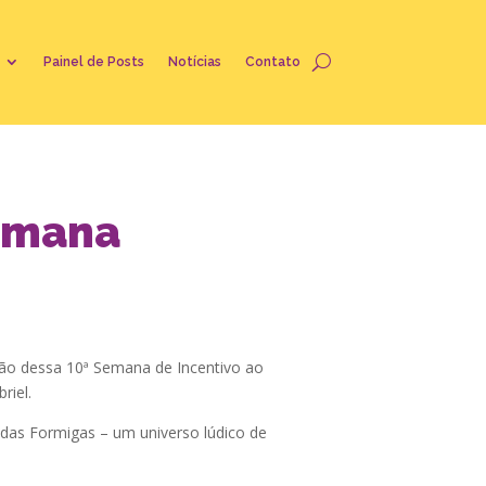
Painel de Posts
Notícias
Contato
emana
ação dessa 10ª Semana de Incentivo ao
riel.
a das Formigas – um universo lúdico de