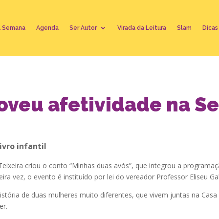
A Semana
Agenda
Ser Autor
Virada da Leitura
Slam
Dicas
veu afetividade na S
vro infantil
 Teixeira criou o conto “Minhas duas avós”, que integrou a program
ira vez, o evento é instituído por lei do vereador Professor Eliseu Gab
a história de duas mulheres muito diferentes, que vivem juntas na Cas
er.