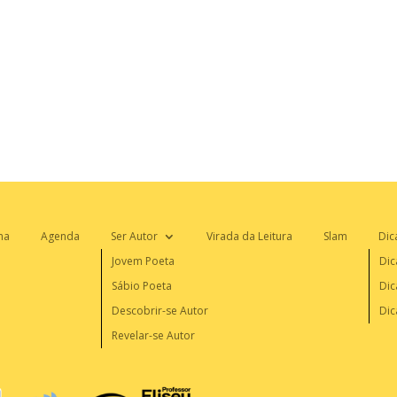
na
Agenda
Ser Autor
Virada da Leitura
Slam
Dic
Jovem Poeta
Dic
Sábio Poeta
Dic
Descobrir-se Autor
Dic
Revelar-se Autor