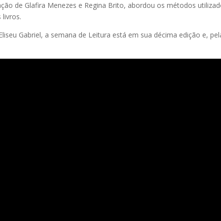
ção de Glafira Menezes e Regina Brito, abordou os métodos utilizad
livros.
liseu Gabriel, a semana de Leitura está em sua décima edição e, pela