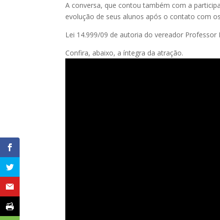
A conversa, que contou também com a participa
evolução de seus alunos após o contato com os 
Lei 14.999/09 de autoria do vereador Professor E
Confira, abaixo, a íntegra da atração.