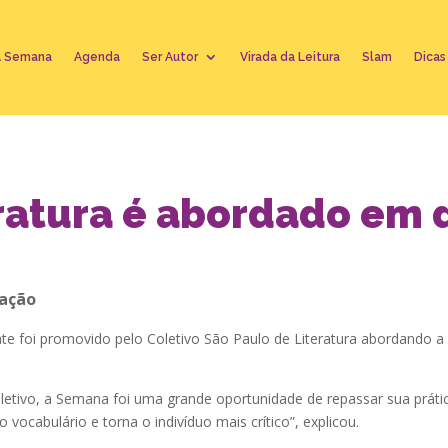
A Semana
Agenda
Ser Autor
Virada da Leitura
Slam
Dicas
eratura é abordado em
cação
e foi promovido pelo Coletivo São Paulo de Literatura abordando a i
letivo, a Semana foi uma grande oportunidade de repassar sua prática 
vocabulário e torna o indivíduo mais crítico”, explicou.