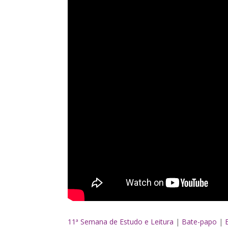
11ª Semana de Estudo e Leitura
|
Bate-papo
|