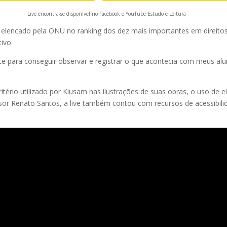
Live encontra-se disponível no Facebook e YouTube Estudo e Leitura
s elencado pela ONU no ranking dos dez mais importantes em direito
ivo.
e para conseguir observar e registrar o que acontecia com meus alun
tério utilizado por Kiusam nas ilustrações de suas obras, o uso de e
sor Renato Santos, a live também contou com recursos de acessibilid