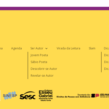
na
Agenda
Ser Autor
Virada da Leitura
Slam
Dic
Jovem Poeta
Dic
Sábio Poeta
Dic
Descobrir-se Autor
Dic
Revelar-se Autor