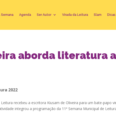
A Semana
Agenda
Ser Autor
Virada da Leitura
Slam
Dicas
ira aborda literatura 
tura 2022
e Leitura recebeu a escritora Kiusam de Oliveira para um bate-papo v
 a atividade integrou a programação da 11ª Semana Municipal de Leitur