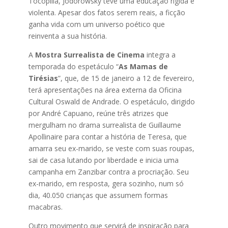
Tocopilla, Jodorowsky teve uma educação rígida e
violenta. Apesar dos fatos serem reais, a ficção
ganha vida com um universo poético que
reinventa a sua história.
A
Mostra Surrealista
de Cinema
integra a
temporada do espetáculo “
As Mamas de
Tirésias
”, que, de 15 de janeiro a 12 de fevereiro,
terá apresentações na área externa da Oficina
Cultural Oswald de Andrade. O espetáculo, dirigido
por André Capuano, reúne três atrizes que
mergulham no drama surrealista de Guillaume
Apollinaire para contar a história de Teresa, que
amarra seu ex-marido, se veste com suas roupas,
sai de casa lutando por liberdade e inicia uma
campanha em Zanzibar contra a procriação. Seu
ex-marido, em resposta, gera sozinho, num só
dia, 40.050 crianças que assumem formas
macabras.
Outro movimento que servirá de inspiração para