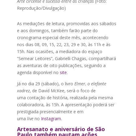
Arte circense é sucesso entre as crianças
(Foto:
Reprodução/Divulgação)
As mediações de leitura, promovidas aos sábados
e aos domingos, também farão parte do
cronograma especial deste mês, acontecendo
nos dias 08, 09, 15, 22, 23, 29 e 30, às 11h e às
15h. Nas ocasiões, a mediadora do espaço
“Semear Leitores”, Gabrielli Chagas, compartilhará
as aventuras de oito publicações, seguindo a
agenda disponível no
site
.
Já no dia 29 (sábado), o livro
Elmer, o elefante
xadrez
, de David McKee, será o foco de
uma contação de história, realizada pela mesma
colaboradora, às 15h. A apresentação poderá ser
prestigiada presencialmente e em
uma
live
no
Instagram
.
Artesanato e aniversário de São
Paulo também pautam ações