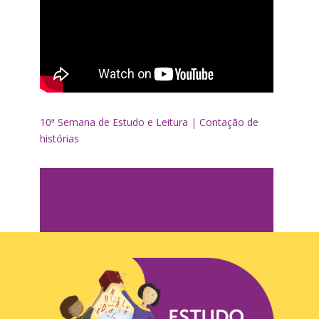
10ª Semana de Estudo e Leitura
|
Contação de
histórias