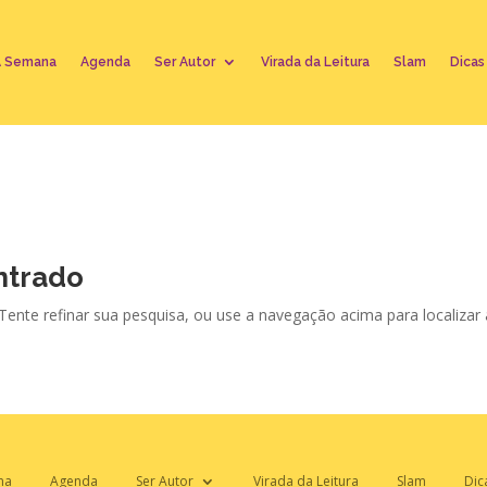
A Semana
Agenda
Ser Autor
Virada da Leitura
Slam
Dicas
ntrado
 Tente refinar sua pesquisa, ou use a navegação acima para localizar
na
Agenda
Ser Autor
Virada da Leitura
Slam
Dic