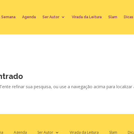
A Semana
Agenda
Ser Autor
Virada da Leitura
Slam
Dicas
ntrado
 Tente refinar sua pesquisa, ou use a navegação acima para localizar
na
Agenda
Ser Autor
Virada da Leitura
Slam
Dic