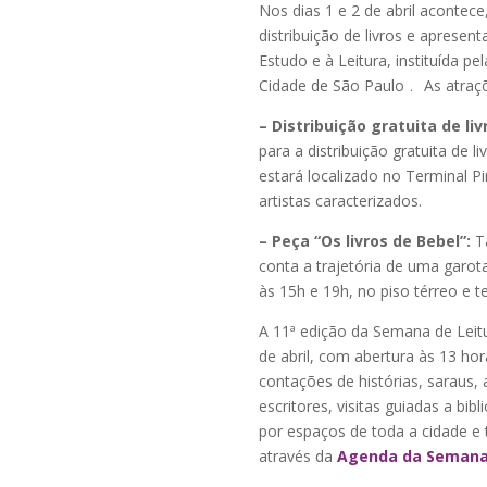
Nos dias 1 e 2 de abril aconte
distribuição de livros e aprese
Estudo e à Leitura, instituída pe
Cidade de São Paulo﹒ As atraç
– Distribuição gratuita de liv
para a distribuição gratuita de 
estará localizado no Terminal 
artistas caracterizados.
– Peça “Os livros de Bebel”:
Ta
conta a trajetória de uma garot
às 15h e 19h, no piso térreo e te
A 11ª edição da Semana de Leit
de abril, com abertura às 13 ho
contações de histórias, saraus, 
escritores, visitas guiadas a bib
por espaços de toda a cidade e
através da
Agenda da Semana 