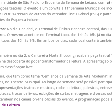
ce, na cidade de São Paulo, o Esquenta da Semana de Leitura, com
at
ntações teatrais. O evento é um convite à 11ª Semana Municipal de In
la Lei nº 14.999/09 de autoria do vereador Eliseu Gabriel (PSB) e parte
ões do Esquenta incluem:
ros:
No dia 1 de abril, o Terminal de Ônibus Bandeira contará, das 
livros. O mesmo acontece no Terminal Lapa, das 14h às 16h. Já no dia 
Pirituba, das 10h às 14h. Em ambos os dias, cada local contará tamb
mbém no dia 2, o Cantareira Norte Shopping recebe a peça teatral “
a na descoberta do poder transformador da leitura. A apresentação o
m classificação livre.
ura, que tem como tema “Cem anos da Semana de Arte Moderna”, inic
ras, no Theatro Municipal. Ao longo da semana será possível particip
apresentações teatrais e musicais, rodas de leitura, palestras, entre
liotecas, trocas de livros, exibições de curtas-metragens e diversas ou
 também nos canais on-line oficiais do evento. A programação pode s
de Leitura
.