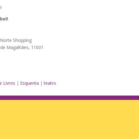
l
bel!
a Norte Shopping
a de Magalhães, 11001
e Livros
|
Esquenta
|
teatro